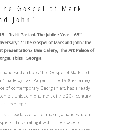
The Gospel of Mark
nd John”
5 – ‘Irakli Parjiani. The Jubilee Year – 65
th
iversary.’ / ‘The Gospel of Mark and John,’ the
st presentation./ Baia Gallery, The Art Palace of
rgia. Tbilisi, Georgia.
e hand-written book “The Gospel of Mark and
n” made by Irakli Parjiani in the 1980es, a major
ece of contemporary Georgian art, has already
come a unique monument of the 20
century
th
tural heritage.
s is an exclusive fact of making a hand-written
pel and illustrating it within the space of