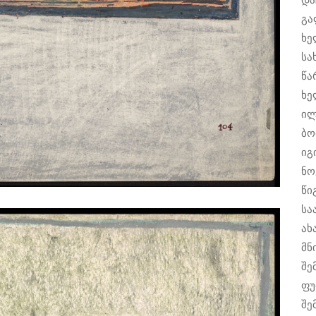
გა
ხე
სა
წა
ხე
ილ
ბო
იგ
ნო
წი
სა
ახ
მნ
შე
ფუ
შე