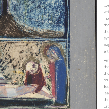
co
wri
int
the
th
sy
pag
art
Ama
the
th
st
fo
lea
th
La