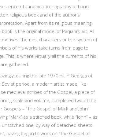
existence of canonical iconography of hand-
tten religious book and of the author’s
erpretation. Apart from its religious meaning,
 book is the original model of Parjiani’s art. All
e motives, themes, characters or the system of
mbols of his works take turns from page to
e. This is where virtually all the currents of his
 are gathered.
zingly, during the late 1970es, in Georgia of
 Soviet period, a modern artist made, like
ose medieval scribes of the Gospel, a piece of
unning scale and volume, completed two of the
ur Gospels – “The Gospel of Mark and John”
ving “Mark” as a stitched book, while “John” – as
e unstitched one, by way of detached sheets.
ter, having begun to work on “The Gospel of