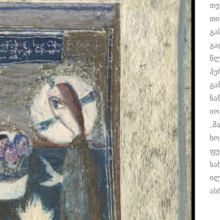
თუ
თი
გა
გა
წლ
პე
გა
ნა
იო
,,
ხო
ფუ
სა
ილ
ას