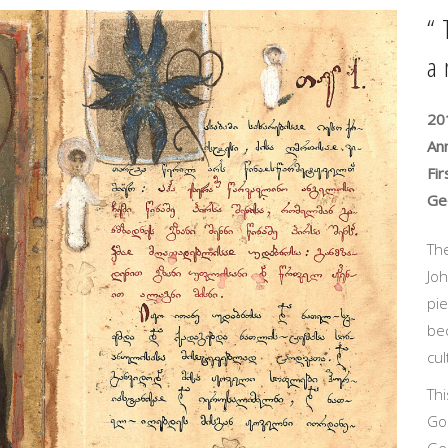
“
a
201
Ann
Fir
Geo
Th
Joh
pi
be
cul
Thi
Gos