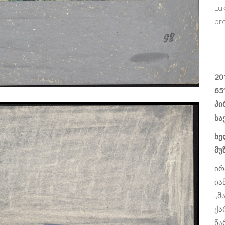
Luk
pr
20
65
პი
სა
ხე
მუ
ირ
ია
,,
ქა
წა