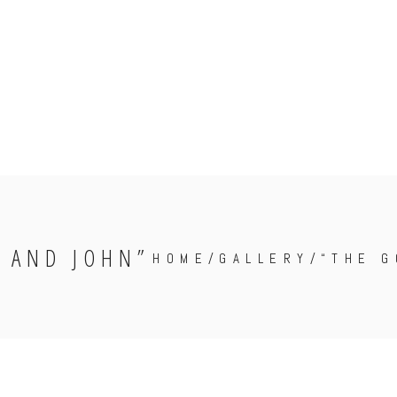
 AND JOHN”
HOME
/
GALLERY
/
“THE G