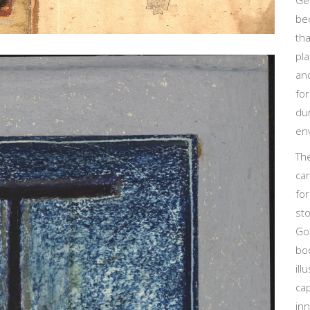
Ge
be
th
pla
an
for
dur
en
Th
car
for
sto
Go
boo
ill
cap
inn